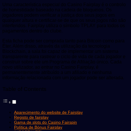
Uma característica especial do Casino Fairplay é o controlo
de honestidade baseado na cadeia de bloqueios. Os
jogadores podem verificar a justiça dos seus jogos em
qualquer altura e certificar-se de que os seus jogos não são
interferidos. Fairplay utiliza o símbolo TPLAY para todos os
pagamentos dentro do clube.
Esta ficha pode ser comprada tanto para Bitcoin como para
Éter. Além disso, através da utilização da tecnologia
Blockchain, a sala foi capaz de implementar um sistema
transparente para rastrear o ciclo de vida de cada jogador e
construir sobre ele um Programa de Afiliação único. Cada
novo utilizador, ao entrar no Casino Fairplay, é
permanentemente atribuído a um afiliado e nenhuma
informação relacionada com um jogador pode ser alterada.
Table of Contents
Aparecimento do website de Fairplay
Registo de fairplay
Gama de slots do Casino Fairspin
Política de Bónus Fairplay