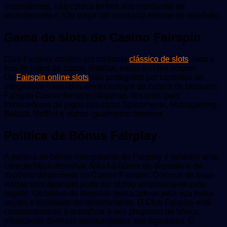
instantâneos, não coloca limites aos montantes de
levantamento e não exige um montante mínimo de depósito.
Gama de slots do Casino Fairspin
Club Fairplay contém um conjunto
clássico de slots
, todo o
tipo de jogos de cartas, lotarias, roleta e vídeo póquer.
Os
Fairspin online slots
são protegidos por controlos de
integridade baseados em tecnologia de cadeia de bloqueio.
Fairspin Casino fornece máquinas dos principais
fornecedores de jogos tais como Spinomenal, Microgaming,
Betsoft, NetEnt e outros igualmente famosos.
Política de Bónus Fairplay
A política de bónus transparente da Fairplay é também uma
característica distintiva. Não há bónus de depósito e de
depósito disponíveis no Casino Fairspin. O bónus de boas-
vindas sem depósito pode ser obtido simplesmente pelo
registo. Os bónus de depósito destacam-se pela sua baixa
vejjers e facilidade de levantamento. O Club Fairplay está
constantemente a actualizar o seu programa de bónus,
oferecendo diversas oportunidades aos jogadores. É