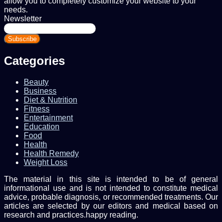
allow you to completely customize your website to your
needs.
Newsletter
Enter
your
Email
address
Categories
Beauty
Business
Diet & Nutrition
Fitness
Entertainment
Education
Food
Health
Health Remedy
Weight Loss
The material in this site is intended to be of general
informational use and is not intended to constitute medical
advice, probable diagnosis, or recommended treatments. Our
articles are selected by our editors and medical based on
research and practices.happy reading.