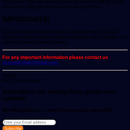
importante notar que o clube fornece sempre uma descrição
clara das condições de levantamento dos bónus.
IMPORTANTE!
O Casino Fairplay rebatizou-se a si próprio em 2020. Os
jogadores podem agora utilizar o clube de jogo Fairspin com
todos os dados pessoais retidos.
For any important information please contact us
ScoopifyOwl@Gmail.com
Send
Sambit
an
448
2 minutes read
email
Subscribe to our mailing list to get the new
updates!
We will update you , every time we post new article
Enter
your