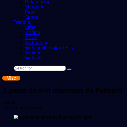
Relationship
Shopping
Pets
Sports
Trending
Virus
Trading
Travel
Technology
Webcam/Microfon Tests
Youtube
Website
Search
for
Misc
A gama de slot machines da Fairspin
Send
Sambit
an
448
2 minutes read
email