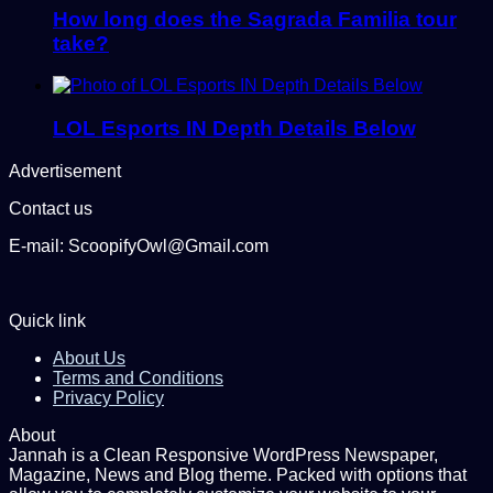
How long does the Sagrada Familia tour
take?
LOL Esports IN Depth Details Below
Advertisement
Contact us
E-mail: ScoopifyOwl@Gmail.com
Quick link
About Us
Terms and Conditions
Privacy Policy
About
Jannah is a Clean Responsive WordPress Newspaper,
Magazine, News and Blog theme. Packed with options that